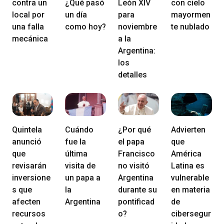
contra un
¿Qué pasó
León XIV
con cielo
local por
un día
para
mayormen
una falla
como hoy?
noviembre
te nublado
mecánica
a la
Argentina:
los
detalles
Quintela
Cuándo
¿Por qué
Advierten
anunció
fue la
el papa
que
que
última
Francisco
América
revisarán
visita de
no visitó
Latina es
inversione
un papa a
Argentina
vulnerable
s que
la
durante su
en materia
afecten
Argentina
pontificad
de
recursos
o?
cibersegur