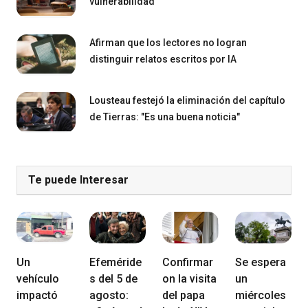
vulnerabilidad"
Afirman que los lectores no logran
distinguir relatos escritos por IA
Lousteau festejó la eliminación del capítulo
de Tierras: "Es una buena noticia"
Te puede Interesar
Un
Efeméride
Confirmar
Se espera
vehículo
s del 5 de
on la visita
un
impactó
agosto:
del papa
miércoles