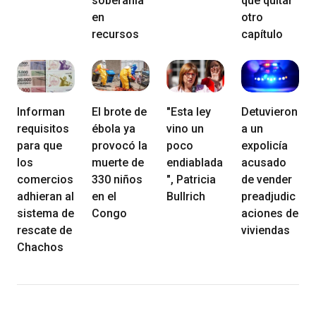
soberanía
que quitar
en
otro
recursos
capítulo
Informan
El brote de
"Esta ley
Detuvieron
requisitos
ébola ya
vino un
a un
para que
provocó la
poco
expolicía
los
muerte de
endiablada
acusado
comercios
330 niños
", Patricia
de vender
adhieran al
en el
Bullrich
preadjudic
sistema de
Congo
aciones de
rescate de
viviendas
Chachos