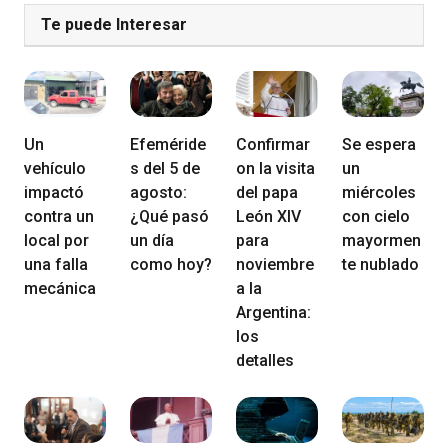
Te puede Interesar
Un
Efeméride
Confirmar
Se espera
vehículo
s del 5 de
on la visita
un
impactó
agosto:
del papa
miércoles
contra un
¿Qué pasó
León XIV
con cielo
local por
un día
para
mayormen
una falla
como hoy?
noviembre
te nublado
mecánica
a la
Argentina:
los
detalles