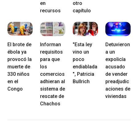
en
otro
recursos
capítulo
El brote de
Informan
"Esta ley
Detuvieron
ébola ya
requisitos
vino un
a un
provocó la
para que
poco
expolicía
muerte de
los
endiablada
acusado
330 niños
comercios
", Patricia
de vender
en el
adhieran al
Bullrich
preadjudic
Congo
sistema de
aciones de
rescate de
viviendas
Chachos