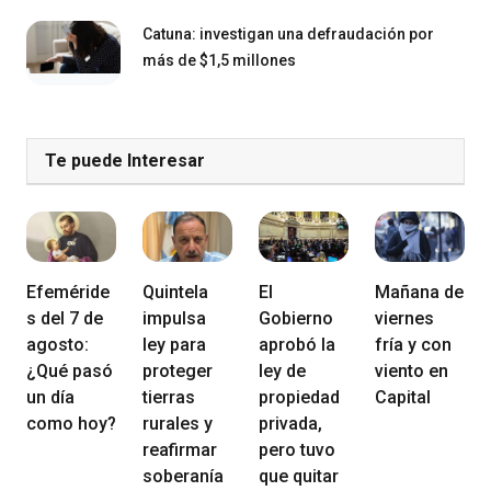
Catuna: investigan una defraudación por
más de $1,5 millones
Te puede Interesar
Efeméride
Quintela
El
Mañana de
s del 7 de
impulsa
Gobierno
viernes
agosto:
ley para
aprobó la
fría y con
¿Qué pasó
proteger
ley de
viento en
un día
tierras
propiedad
Capital
como hoy?
rurales y
privada,
reafirmar
pero tuvo
soberanía
que quitar