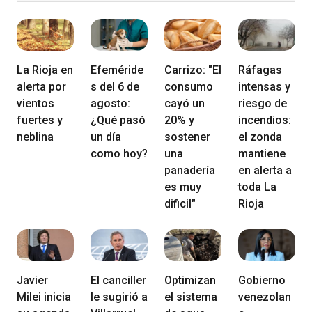
La Rioja en
Efeméride
Carrizo: "El
Ráfagas
alerta por
s del 6 de
consumo
intensas y
vientos
agosto:
cayó un
riesgo de
fuertes y
¿Qué pasó
20% y
incendios:
neblina
un día
sostener
el zonda
como hoy?
una
mantiene
panadería
en alerta a
es muy
toda La
dificil"
Rioja
Javier
El canciller
Optimizan
Gobierno
Milei inicia
le sugirió a
el sistema
venezolan