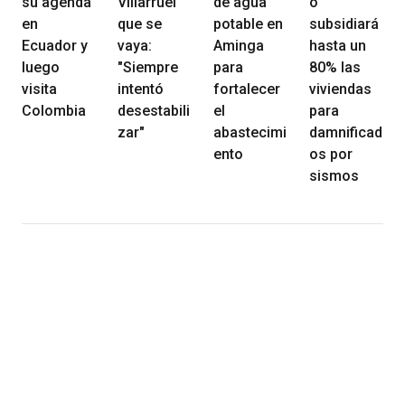
su agenda
Villarruel
de agua
o
en
que se
potable en
subsidiará
Ecuador y
vaya:
Aminga
hasta un
luego
"Siempre
para
80% las
visita
intentó
fortalecer
viviendas
Colombia
desestabili
el
para
zar"
abastecimi
damnificad
ento
os por
sismos