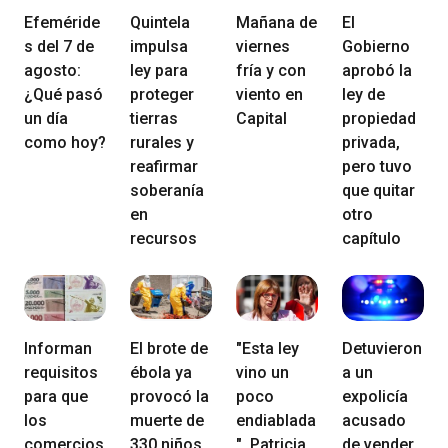
Efeméride
Quintela
Mañana de
El
s del 7 de
impulsa
viernes
Gobierno
agosto:
ley para
fría y con
aprobó la
¿Qué pasó
proteger
viento en
ley de
un día
tierras
Capital
propiedad
como hoy?
rurales y
privada,
reafirmar
pero tuvo
soberanía
que quitar
en
otro
recursos
capítulo
Informan
El brote de
"Esta ley
Detuvieron
requisitos
ébola ya
vino un
a un
para que
provocó la
poco
expolicía
los
muerte de
endiablada
acusado
comercios
330 niños
", Patricia
de vender