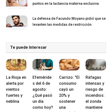
puntos en la lactancia materna exclusiva
La defensa de Facundo Moyano pidió que se
levanten las medidas de restricción
Te puede Interesar
La Rioja en
Efeméride
Carrizo: "El
Ráfagas
alerta por
s del 6 de
consumo
intensas y
vientos
agosto:
cayó un
riesgo de
fuertes y
¿Qué pasó
20% y
incendios:
neblina
un día
sostener
el zonda
como hoy?
una
mantiene