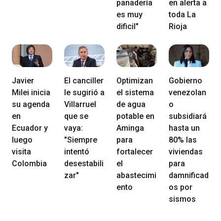
panadería
en alerta a
es muy
toda La
dificil"
Rioja
Javier
El canciller
Optimizan
Gobierno
Milei inicia
le sugirió a
el sistema
venezolan
su agenda
Villarruel
de agua
o
en
que se
potable en
subsidiará
Ecuador y
vaya:
Aminga
hasta un
luego
"Siempre
para
80% las
visita
intentó
fortalecer
viviendas
Colombia
desestabili
el
para
zar"
abastecimi
damnificad
ento
os por
sismos