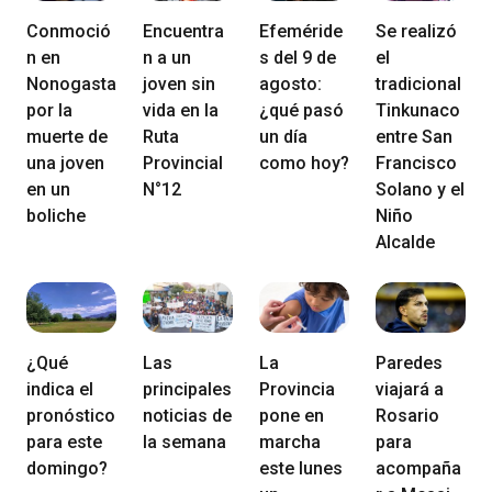
Conmoció
Encuentra
Efeméride
Se realizó
n en
n a un
s del 9 de
el
Nonogasta
joven sin
agosto:
tradicional
por la
vida en la
¿qué pasó
Tinkunaco
muerte de
Ruta
un día
entre San
una joven
Provincial
como hoy?
Francisco
en un
N°12
Solano y el
boliche
Niño
Alcalde
¿Qué
Las
La
Paredes
indica el
principales
Provincia
viajará a
pronóstico
noticias de
pone en
Rosario
para este
la semana
marcha
para
domingo?
este lunes
acompaña