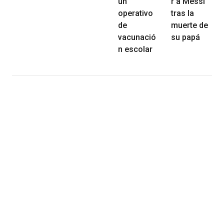
un
r a Messi
operativo
tras la
de
muerte de
vacunació
su papá
n escolar