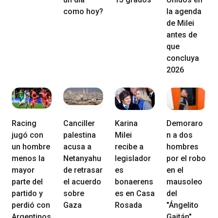
como hoy?
la agenda
de Milei
antes de
que
concluya
2026
Racing
Canciller
Karina
Demoraro
jugó con
palestina
Milei
n a dos
un hombre
acusa a
recibe a
hombres
menos la
Netanyahu
legislador
por el robo
mayor
de retrasar
es
en el
parte del
el acuerdo
bonaerens
mausoleo
partido y
sobre
es en Casa
del
perdió con
Gaza
Rosada
"Ángelito
Argentinos
Gaitán"