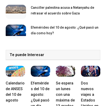
Canciller palestina acusa a Netanyahu de
retrasar el acuerdo sobre Gaza
Efemérides del 10 de agosto: ¿Qué pasó un
día como hoy?
Te puede Interesar
Calendario
Efeméride
Se espera
Dos
de ANSES
s del 10 de
un lunes
nuevos
del 10 de
agosto:
con una
viajes a
agosto
¿Qué pasó
máxima de
Estados
un día
13 grados
Unidos en