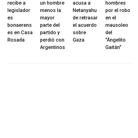
recibe a
un hombre
acusa a
hombres
legislador
menos la
Netanyahu
por el robo
es
mayor
de retrasar
en el
bonaerens
parte del
el acuerdo
mausoleo
es en Casa
partido y
sobre
del
Rosada
perdió con
Gaza
"Ángelito
Argentinos
Gaitán"