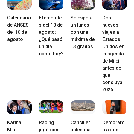
Calendario
Efeméride
Se espera
Dos
de ANSES
s del 10 de
un lunes
nuevos
del 10 de
agosto:
con una
viajes a
agosto
¿Qué pasó
máxima de
Estados
un día
13 grados
Unidos en
como hoy?
la agenda
de Milei
antes de
que
concluya
2026
Karina
Racing
Canciller
Demoraro
Milei
jugó con
palestina
n a dos