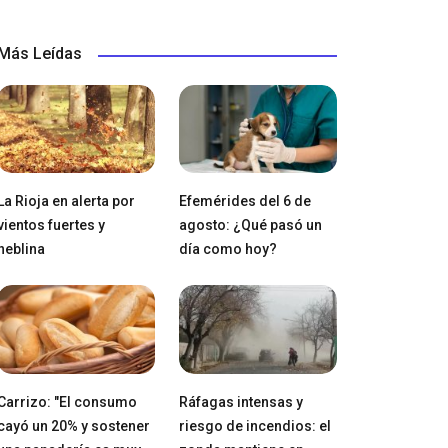
Más Leídas
La Rioja en alerta por
Efemérides del 6 de
vientos fuertes y
agosto: ¿Qué pasó un
neblina
día como hoy?
Carrizo: "El consumo
Ráfagas intensas y
cayó un 20% y sostener
riesgo de incendios: el