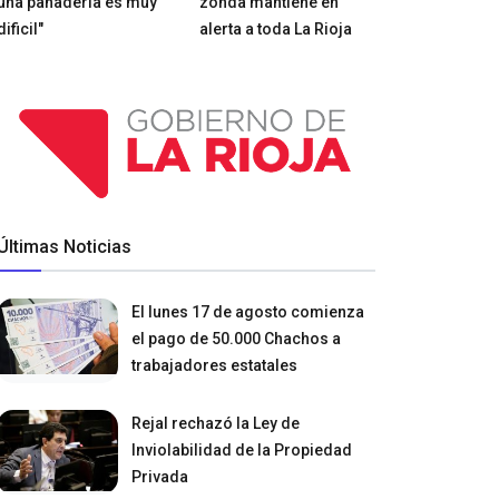
una panadería es muy
zonda mantiene en
dificil"
alerta a toda La Rioja
Últimas Noticias
El lunes 17 de agosto comienza
el pago de 50.000 Chachos a
trabajadores estatales
Rejal rechazó la Ley de
Inviolabilidad de la Propiedad
Privada