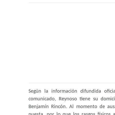
Según la información difundida ofic
comunicado, Reynoso tiene su domicil
Benjamín Rincón. Al momento de ause
puesta, por lo que los rasgos físicos 