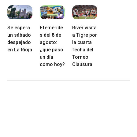
Se espera
Efeméride
River visita
un sábado
s del 8 de
a Tigre por
despejado
agosto:
la cuarta
en La Rioja
¿qué pasó
fecha del
un día
Torneo
como hoy?
Clausura