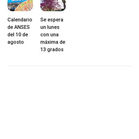
Calendario
Se espera
de ANSES
un lunes
del 10 de
con una
agosto
máxima de
13 grados