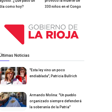
agosto: ¿Qué pasó un
provocó la muerte de
día como hoy?
330 niños en el Congo
Últimas Noticias
"Esta ley vino un poco
endiablada", Patricia Bullrich
Armando Molina: "Un pueblo
organizado siempre defenderá
la soberanía de la Patria"