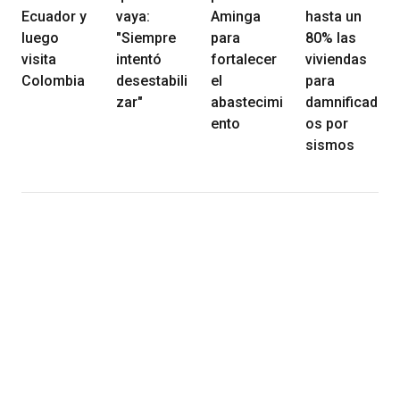
Ecuador y
vaya:
Aminga
hasta un
luego
"Siempre
para
80% las
visita
intentó
fortalecer
viviendas
Colombia
desestabili
el
para
zar"
abastecimi
damnificad
ento
os por
sismos