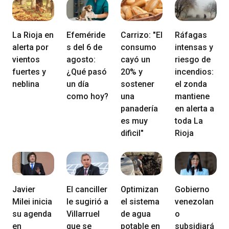
La Rioja en
Efeméride
Carrizo: "El
Ráfagas
alerta por
s del 6 de
consumo
intensas y
vientos
agosto:
cayó un
riesgo de
fuertes y
¿Qué pasó
20% y
incendios:
neblina
un día
sostener
el zonda
como hoy?
una
mantiene
panadería
en alerta a
es muy
toda La
dificil"
Rioja
Javier
El canciller
Optimizan
Gobierno
Milei inicia
le sugirió a
el sistema
venezolan
su agenda
Villarruel
de agua
o
en
que se
potable en
subsidiará