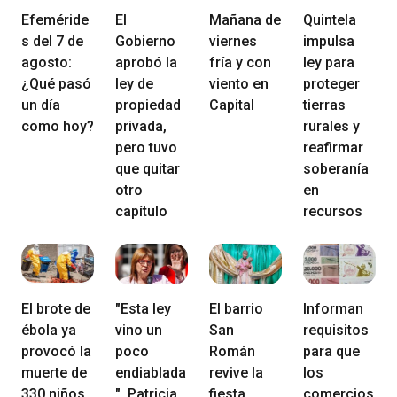
Efeméride
El
Mañana de
Quintela
s del 7 de
Gobierno
viernes
impulsa
agosto:
aprobó la
fría y con
ley para
¿Qué pasó
ley de
viento en
proteger
un día
propiedad
Capital
tierras
como hoy?
privada,
rurales y
pero tuvo
reafirmar
que quitar
soberanía
otro
en
capítulo
recursos
El brote de
"Esta ley
El barrio
Informan
ébola ya
vino un
San
requisitos
provocó la
poco
Román
para que
muerte de
endiablada
revive la
los
330 niños
", Patricia
fiesta
comercios