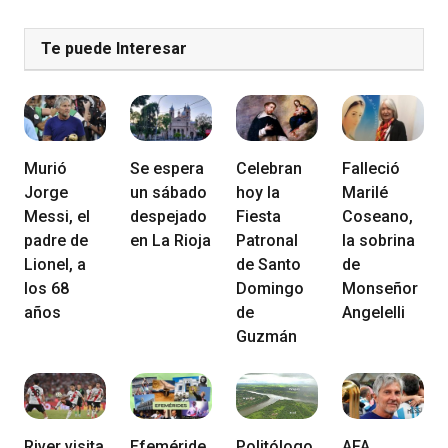
Te puede Interesar
Murió
Se espera
Celebran
Falleció
Jorge
un sábado
hoy la
Marilé
Messi, el
despejado
Fiesta
Coseano,
padre de
en La Rioja
Patronal
la sobrina
Lionel, a
de Santo
de
los 68
Domingo
Monseñor
años
de
Angelelli
Guzmán
River visita
Efeméride
Politólogo
AFA