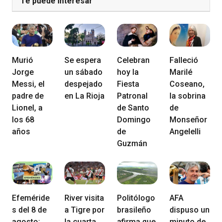
Te puede Interesar
Murió
Se espera
Celebran
Falleció
Jorge
un sábado
hoy la
Marilé
Messi, el
despejado
Fiesta
Coseano,
padre de
en La Rioja
Patronal
la sobrina
Lionel, a
de Santo
de
los 68
Domingo
Monseñor
años
de
Angelelli
Guzmán
Efeméride
River visita
Politólogo
AFA
s del 8 de
a Tigre por
brasileño
dispuso un
agosto:
la cuarta
afirma que
minuto de