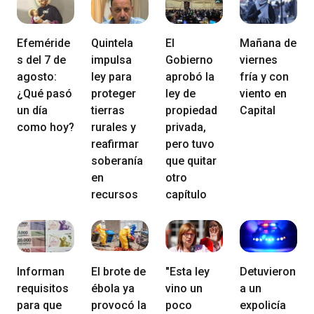
Efeméride
Quintela
El
Mañana de
s del 7 de
impulsa
Gobierno
viernes
agosto:
ley para
aprobó la
fría y con
¿Qué pasó
proteger
ley de
viento en
un día
tierras
propiedad
Capital
como hoy?
rurales y
privada,
reafirmar
pero tuvo
soberanía
que quitar
en
otro
recursos
capítulo
Informan
El brote de
"Esta ley
Detuvieron
requisitos
ébola ya
vino un
a un
para que
provocó la
poco
expolicía