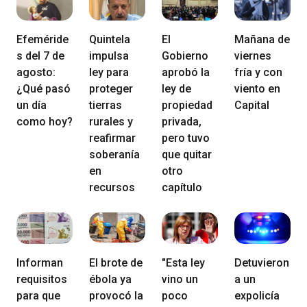
Efeméride
Quintela
El
Mañana de
s del 7 de
impulsa
Gobierno
viernes
agosto:
ley para
aprobó la
fría y con
¿Qué pasó
proteger
ley de
viento en
un día
tierras
propiedad
Capital
como hoy?
rurales y
privada,
reafirmar
pero tuvo
soberanía
que quitar
en
otro
recursos
capítulo
Informan
El brote de
"Esta ley
Detuvieron
requisitos
ébola ya
vino un
a un
para que
provocó la
poco
expolicía