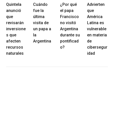
Quintela
Cuándo
¿Por qué
Advierten
anunció
fue la
el papa
que
que
última
Francisco
América
revisarán
visita de
no visitó
Latina es
inversione
un papa a
Argentina
vulnerable
s que
la
durante su
en materia
afecten
Argentina
pontificad
de
recursos
o?
cibersegur
naturales
idad