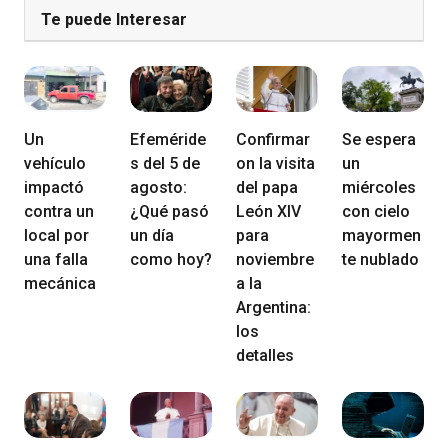
Te puede Interesar
Un
Efeméride
Confirmar
Se espera
vehículo
s del 5 de
on la visita
un
impactó
agosto:
del papa
miércoles
contra un
¿Qué pasó
León XIV
con cielo
local por
un día
para
mayormen
una falla
como hoy?
noviembre
te nublado
mecánica
a la
Argentina:
los
detalles