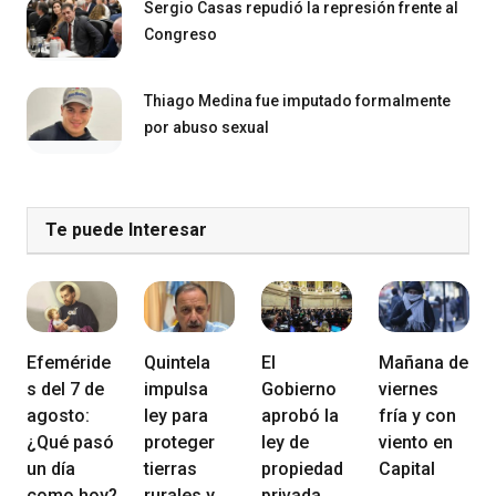
Sergio Casas repudió la represión frente al
Congreso
Thiago Medina fue imputado formalmente
por abuso sexual
Te puede Interesar
Efeméride
Quintela
El
Mañana de
s del 7 de
impulsa
Gobierno
viernes
agosto:
ley para
aprobó la
fría y con
¿Qué pasó
proteger
ley de
viento en
un día
tierras
propiedad
Capital
como hoy?
rurales y
privada,