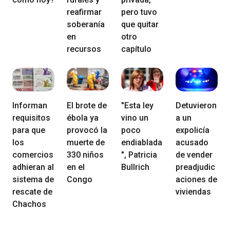
reafirmar
pero tuvo
soberanía
que quitar
en
otro
recursos
capítulo
Informan
El brote de
"Esta ley
Detuvieron
requisitos
ébola ya
vino un
a un
para que
provocó la
poco
expolicía
los
muerte de
endiablada
acusado
comercios
330 niños
", Patricia
de vender
adhieran al
en el
Bullrich
preadjudic
sistema de
Congo
aciones de
rescate de
viviendas
Chachos