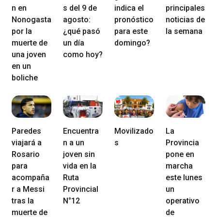
n en
s del 9 de
indica el
principales
Nonogasta
agosto:
pronóstico
noticias de
por la
¿qué pasó
para este
la semana
muerte de
un día
domingo?
una joven
como hoy?
en un
boliche
Paredes
Encuentra
Movilizado
La
viajará a
n a un
s
Provincia
Rosario
joven sin
pone en
para
vida en la
marcha
acompaña
Ruta
este lunes
r a Messi
Provincial
un
tras la
N°12
operativo
muerte de
de