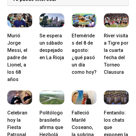
Murió
Se espera
Efeméride
River visita
Jorge
un sábado
s del 8 de
a Tigre por
Messi, el
despejado
agosto:
la cuarta
padre de
en La Rioja
¿qué pasó
fecha del
Lionel, a
un día
Torneo
los 68
como hoy?
Clausura
años
Celebran
Politólogo
Falleció
Fentanilo:
hoy la
brasileño
Marilé
los chats
Fiesta
afirma que
Coseano,
que
Patronal
Hezbolá
la sobrina
exponen la