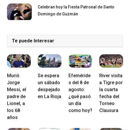
Celebran hoy la Fiesta Patronal de Santo
Domingo de Guzmán
Te puede Interesar
Murió
Se espera
Efeméride
River visita
Jorge
un sábado
s del 8 de
a Tigre por
Messi, el
despejado
agosto:
la cuarta
padre de
en La Rioja
¿qué pasó
fecha del
Lionel, a
un día
Torneo
los 68
como hoy?
Clausura
años