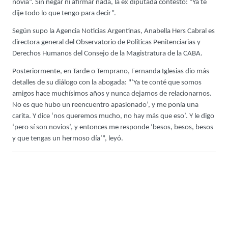
novia”. Sin negar ni afirmar nada, la ex diputada contestó: “Ya te
dije todo lo que tengo para decir”.
Según supo la Agencia Noticias Argentinas, Anabella Hers Cabral es
directora general del Observatorio de Políticas Penitenciarias y
Derechos Humanos del Consejo de la Magistratura de la CABA.
Posteriormente, en Tarde o Temprano, Fernanda Iglesias dio más
detalles de su diálogo con la abogada: "‘Ya te conté que somos
amigos hace muchísimos años y nunca dejamos de relacionarnos.
No es que hubo un reencuentro apasionado’, y me ponía una
carita. Y dice ‘nos queremos mucho, no hay más que eso’. Y le digo
‘pero sí son novios’, y entonces me responde ‘besos, besos, besos
y que tengas un hermoso día’”, leyó.