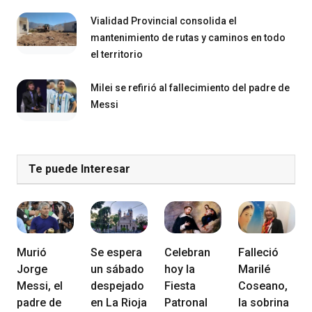
Vialidad Provincial consolida el
mantenimiento de rutas y caminos en todo
el territorio
Milei se refirió al fallecimiento del padre de
Messi
Te puede Interesar
Murió
Se espera
Celebran
Falleció
Jorge
un sábado
hoy la
Marilé
Messi, el
despejado
Fiesta
Coseano,
padre de
en La Rioja
Patronal
la sobrina