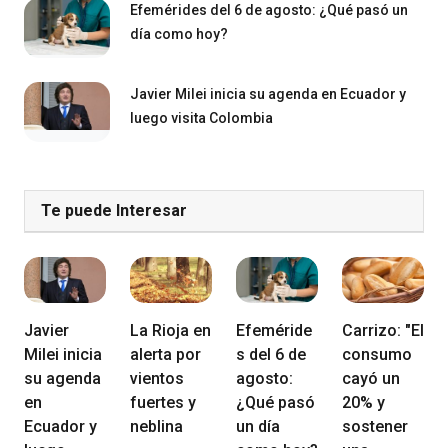
Efemérides del 6 de agosto: ¿Qué pasó un
día como hoy?
Javier Milei inicia su agenda en Ecuador y
luego visita Colombia
Te puede Interesar
Javier
La Rioja en
Efeméride
Carrizo: "El
Milei inicia
alerta por
s del 6 de
consumo
su agenda
vientos
agosto:
cayó un
en
fuertes y
¿Qué pasó
20% y
Ecuador y
neblina
un día
sostener