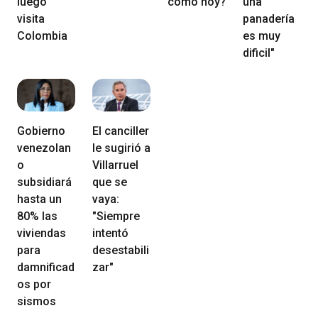
luego
como hoy?
una
visita
panadería
Colombia
es muy
dificil"
Gobierno
El canciller
venezolan
le sugirió a
o
Villarruel
subsidiará
que se
hasta un
vaya:
80% las
"Siempre
viviendas
intentó
para
desestabili
damnificad
zar"
os por
sismos