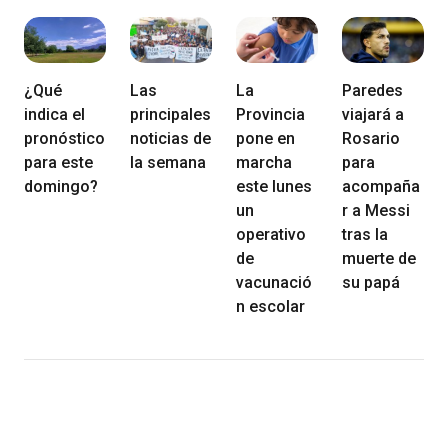
¿Qué
Las
La
Paredes
indica el
principales
Provincia
viajará a
pronóstico
noticias de
pone en
Rosario
para este
la semana
marcha
para
domingo?
este lunes
acompaña
un
r a Messi
operativo
tras la
de
muerte de
vacunació
su papá
n escolar