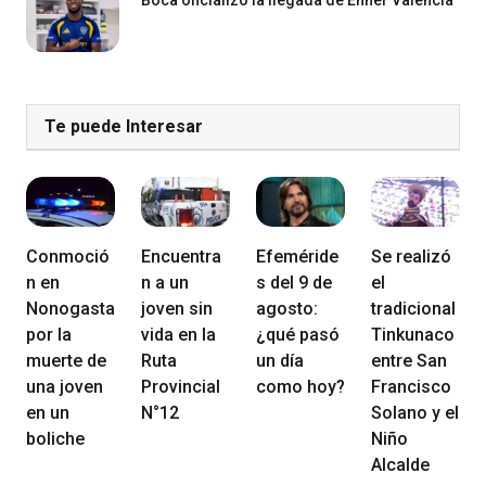
Te puede Interesar
Conmoció
Encuentra
Efeméride
Se realizó
n en
n a un
s del 9 de
el
Nonogasta
joven sin
agosto:
tradicional
por la
vida en la
¿qué pasó
Tinkunaco
muerte de
Ruta
un día
entre San
una joven
Provincial
como hoy?
Francisco
en un
N°12
Solano y el
boliche
Niño
Alcalde