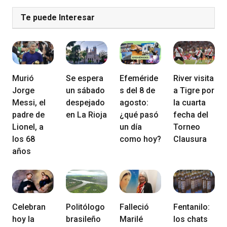
Te puede Interesar
Murió
Se espera
Efeméride
River visita
Jorge
un sábado
s del 8 de
a Tigre por
Messi, el
despejado
agosto:
la cuarta
padre de
en La Rioja
¿qué pasó
fecha del
Lionel, a
un día
Torneo
los 68
como hoy?
Clausura
años
Celebran
Politólogo
Falleció
Fentanilo:
hoy la
brasileño
Marilé
los chats