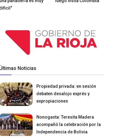
una panadería es muy
luego visita Colombia
dificil"
Últimas Noticias
Propiedad privada: en sesión
debaten desalojo exprés y
expropiaciones
Nonogasta: Teresita Madera
acompañó la celebración por la
Independencia de Bolivia