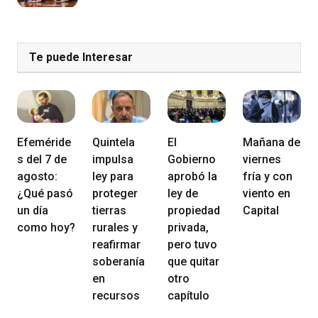
Te puede Interesar
Efeméride
Quintela
El
Mañana de
s del 7 de
impulsa
Gobierno
viernes
agosto:
ley para
aprobó la
fría y con
¿Qué pasó
proteger
ley de
viento en
un día
tierras
propiedad
Capital
como hoy?
rurales y
privada,
reafirmar
pero tuvo
soberanía
que quitar
en
otro
recursos
capítulo