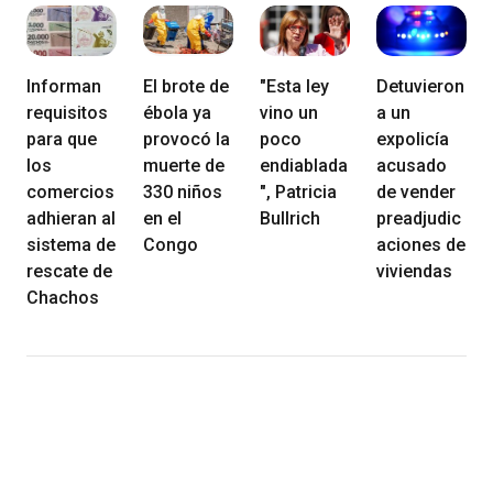
Informan
El brote de
"Esta ley
Detuvieron
requisitos
ébola ya
vino un
a un
para que
provocó la
poco
expolicía
los
muerte de
endiablada
acusado
comercios
330 niños
", Patricia
de vender
adhieran al
en el
Bullrich
preadjudic
sistema de
Congo
aciones de
rescate de
viviendas
Chachos