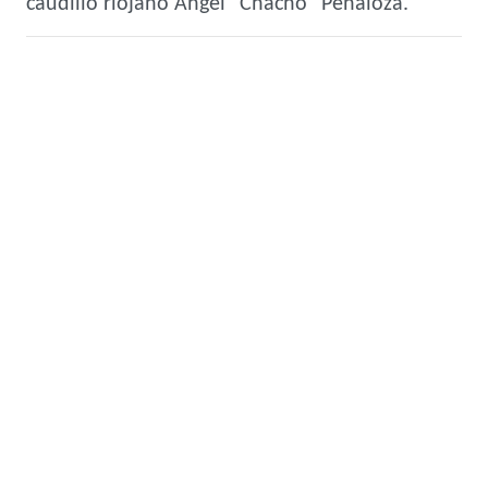
caudillo riojano Ángel "Chacho" Peñaloza.