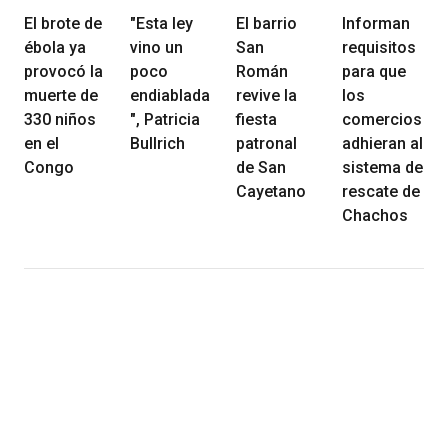
El brote de
"Esta ley
El barrio
Informan
ébola ya
vino un
San
requisitos
provocó la
poco
Román
para que
muerte de
endiablada
revive la
los
330 niños
", Patricia
fiesta
comercios
en el
Bullrich
patronal
adhieran al
Congo
de San
sistema de
Cayetano
rescate de
Chachos