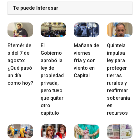
Te puede Interesar
Efeméride
El
Mañana de
Quintela
s del 7 de
Gobierno
viernes
impulsa
agosto:
aprobó la
fría y con
ley para
¿Qué pasó
ley de
viento en
proteger
un día
propiedad
Capital
tierras
como hoy?
privada,
rurales y
pero tuvo
reafirmar
que quitar
soberanía
otro
en
capítulo
recursos