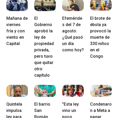
Mañana de
El
Efeméride
El brote de
viernes
Gobierno
s del 7 de
ébola ya
fría y con
aprobó la
agosto:
provocó la
viento en
ley de
¿Qué pasó
muerte de
Capital
propiedad
un día
330 niños
privada,
como hoy?
en el
pero tuvo
Congo
que quitar
otro
capítulo
Quintela
El barrio
"Esta ley
Condenaro
impulsa
San
vino un
n a Meta a
ley para
Román
poco
pagar