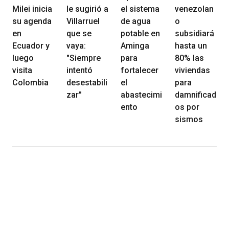
Milei inicia
le sugirió a
el sistema
venezolan
su agenda
Villarruel
de agua
o
en
que se
potable en
subsidiará
Ecuador y
vaya:
Aminga
hasta un
luego
"Siempre
para
80% las
visita
intentó
fortalecer
viviendas
Colombia
desestabili
el
para
zar"
abastecimi
damnificad
ento
os por
sismos