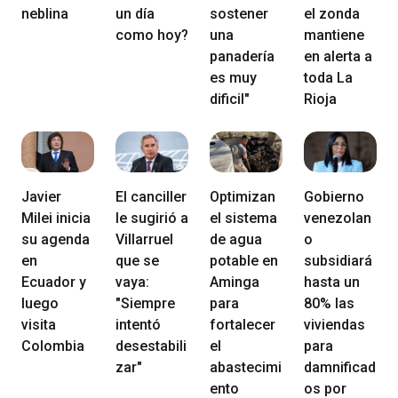
neblina
un día
sostener
el zonda
como hoy?
una
mantiene
panadería
en alerta a
es muy
toda La
dificil"
Rioja
Javier
El canciller
Optimizan
Gobierno
Milei inicia
le sugirió a
el sistema
venezolan
su agenda
Villarruel
de agua
o
en
que se
potable en
subsidiará
Ecuador y
vaya:
Aminga
hasta un
luego
"Siempre
para
80% las
visita
intentó
fortalecer
viviendas
Colombia
desestabili
el
para
zar"
abastecimi
damnificad
ento
os por