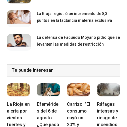
La Rioja registró un incremento de 8,3
puntos en la lactancia materna exclusiva
La defensa de Facundo Moyano pidió que se
levanten las medidas de restricción
Te puede Interesar
La Rioja en
Efeméride
Carrizo: "El
Ráfagas
alerta por
s del 6 de
consumo
intensas y
vientos
agosto:
cayó un
riesgo de
fuertes y
¿Qué pasó
20% y
incendios: