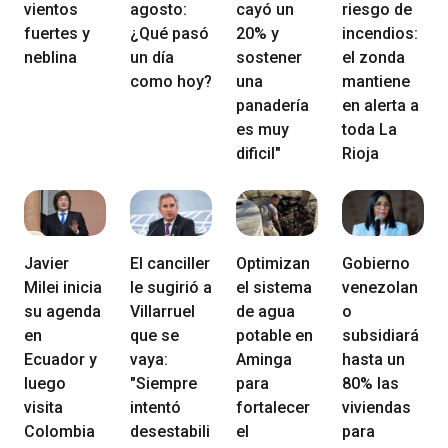
vientos
agosto:
cayó un
riesgo de
fuertes y
¿Qué pasó
20% y
incendios:
neblina
un día
sostener
el zonda
como hoy?
una
mantiene
panadería
en alerta a
es muy
toda La
dificil"
Rioja
Javier
El canciller
Optimizan
Gobierno
Milei inicia
le sugirió a
el sistema
venezolan
su agenda
Villarruel
de agua
o
en
que se
potable en
subsidiará
Ecuador y
vaya:
Aminga
hasta un
luego
"Siempre
para
80% las
visita
intentó
fortalecer
viviendas
Colombia
desestabili
el
para