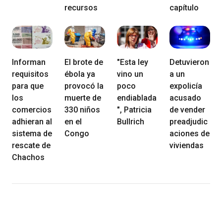
recursos
capítulo
Informan
El brote de
"Esta ley
Detuvieron
requisitos
ébola ya
vino un
a un
para que
provocó la
poco
expolicía
los
muerte de
endiablada
acusado
comercios
330 niños
", Patricia
de vender
adhieran al
en el
Bullrich
preadjudic
sistema de
Congo
aciones de
rescate de
viviendas
Chachos