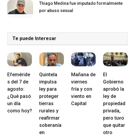
Thiago Medina fue imputado formalmente
por abuso sexual
Te puede Interesar
Efeméride
Quintela
Mañana de
El
s del 7 de
impulsa
viernes
Gobierno
agosto:
ley para
fría y con
aprobó la
¿Qué pasó
proteger
viento en
ley de
un día
tierras
Capital
propiedad
como hoy?
rurales y
privada,
reafirmar
pero tuvo
soberanía
que quitar
en
otro