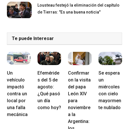
Lousteau festejó la eliminación del capítulo
de Tierras: "Es una buena noticia"
Te puede Interesar
Un
Efeméride
Confirmar
Se espera
vehículo
s del 5 de
on la visita
un
impactó
agosto:
del papa
miércoles
contra un
¿Qué pasó
León XIV
con cielo
local por
un día
para
mayormen
una falla
como hoy?
noviembre
te nublado
mecánica
a la
Argentina:
los