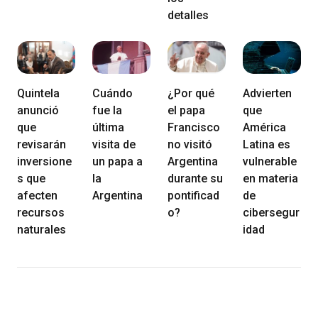
detalles
Quintela
Cuándo
¿Por qué
Advierten
anunció
fue la
el papa
que
que
última
Francisco
América
revisarán
visita de
no visitó
Latina es
inversione
un papa a
Argentina
vulnerable
s que
la
durante su
en materia
afecten
Argentina
pontificad
de
recursos
o?
cibersegur
naturales
idad