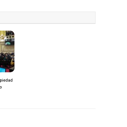
opiedad
ro