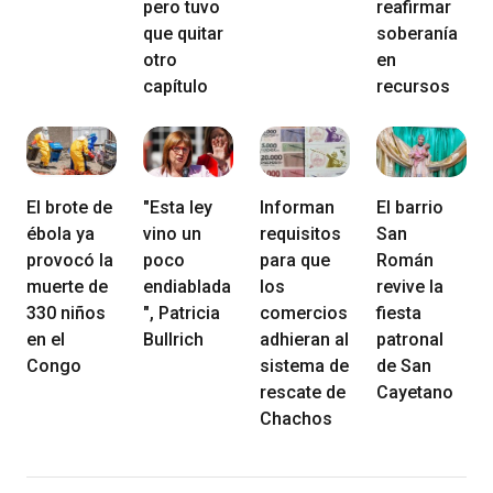
pero tuvo
reafirmar
que quitar
soberanía
otro
en
capítulo
recursos
El brote de
"Esta ley
Informan
El barrio
ébola ya
vino un
requisitos
San
provocó la
poco
para que
Román
muerte de
endiablada
los
revive la
330 niños
", Patricia
comercios
fiesta
en el
Bullrich
adhieran al
patronal
Congo
sistema de
de San
rescate de
Cayetano
Chachos