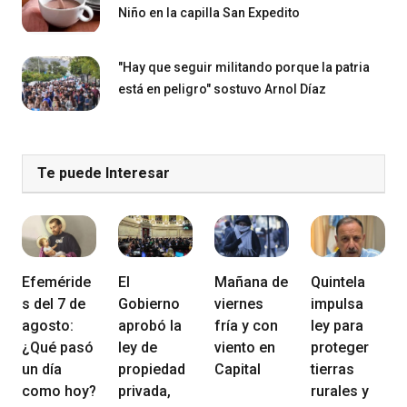
Niño en la capilla San Expedito
"Hay que seguir militando porque la patria
está en peligro" sostuvo Arnol Díaz
Te puede Interesar
Efeméride
El
Mañana de
Quintela
s del 7 de
Gobierno
viernes
impulsa
agosto:
aprobó la
fría y con
ley para
¿Qué pasó
ley de
viento en
proteger
un día
propiedad
Capital
tierras
como hoy?
privada,
rurales y