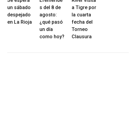
Se espera
Efeméride
River visita
un sábado
s del 8 de
a Tigre por
despejado
agosto:
la cuarta
en La Rioja
¿qué pasó
fecha del
un día
Torneo
como hoy?
Clausura