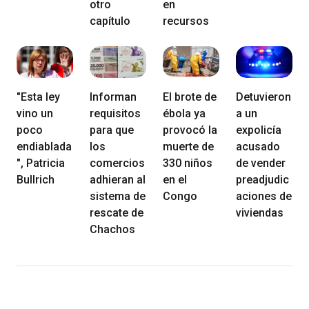
otro
en
capítulo
recursos
"Esta ley
Informan
El brote de
Detuvieron
vino un
requisitos
ébola ya
a un
poco
para que
provocó la
expolicía
endiablada
los
muerte de
acusado
", Patricia
comercios
330 niños
de vender
Bullrich
adhieran al
en el
preadjudic
sistema de
Congo
aciones de
rescate de
viviendas
Chachos