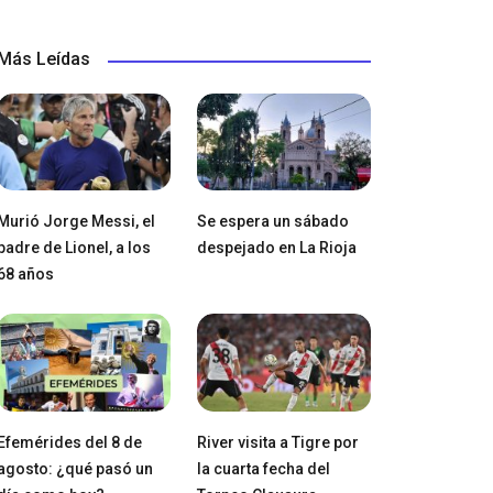
Más Leídas
Murió Jorge Messi, el
Se espera un sábado
padre de Lionel, a los
despejado en La Rioja
68 años
Efemérides del 8 de
River visita a Tigre por
agosto: ¿qué pasó un
la cuarta fecha del