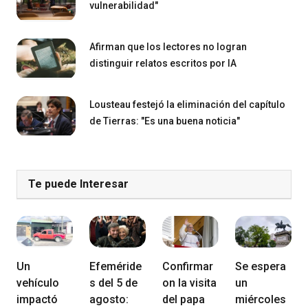
vulnerabilidad"
Afirman que los lectores no logran
distinguir relatos escritos por IA
Lousteau festejó la eliminación del capítulo
de Tierras: "Es una buena noticia"
Te puede Interesar
Un
Efeméride
Confirmar
Se espera
vehículo
s del 5 de
on la visita
un
impactó
agosto:
del papa
miércoles