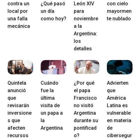
contra un
¿Qué pasó
León XIV
con cielo
local por
un día
para
mayormen
una falla
como hoy?
noviembre
te nublado
mecánica
a la
Argentina:
los
detalles
Quintela
Cuándo
¿Por qué
Advierten
anunció
fue la
el papa
que
que
última
Francisco
América
revisarán
visita de
no visitó
Latina es
inversione
un papa a
Argentina
vulnerable
s que
la
durante su
en materia
afecten
Argentina
pontificad
de
recursos
o?
cibersegur