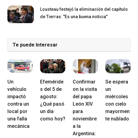
Lousteau festejó la eliminación del capítulo
de Tierras: "Es una buena noticia"
Te puede Interesar
Un
Efeméride
Confirmar
Se espera
vehículo
s del 5 de
on la visita
un
impactó
agosto:
del papa
miércoles
contra un
¿Qué pasó
León XIV
con cielo
local por
un día
para
mayormen
una falla
como hoy?
noviembre
te nublado
mecánica
a la
Argentina: