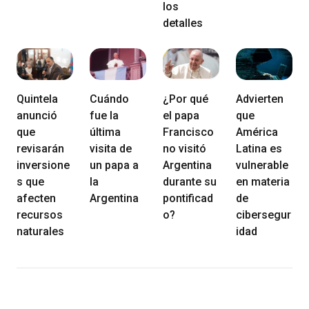
los
detalles
Quintela
Cuándo
¿Por qué
Advierten
anunció
fue la
el papa
que
que
última
Francisco
América
revisarán
visita de
no visitó
Latina es
inversione
un papa a
Argentina
vulnerable
s que
la
durante su
en materia
afecten
Argentina
pontificad
de
recursos
o?
cibersegur
naturales
idad