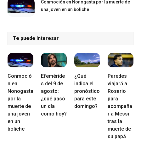
Conmoción en Nonogasta por la muerte de
una joven en un boliche
Te puede Interesar
Conmoció
Efeméride
¿Qué
Paredes
n en
s del 9 de
indica el
viajará a
Nonogasta
agosto:
pronóstico
Rosario
por la
¿qué pasó
para este
para
muerte de
un día
domingo?
acompaña
una joven
como hoy?
r a Messi
en un
tras la
boliche
muerte de
su papá