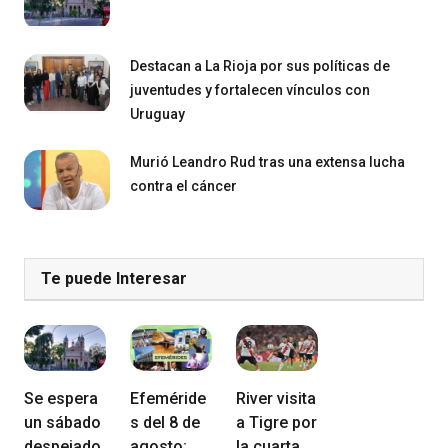
Destacan a La Rioja por sus políticas de
juventudes y fortalecen vínculos con
Uruguay
Murió Leandro Rud tras una extensa lucha
contra el cáncer
Te puede Interesar
Se espera
Efeméride
River visita
un sábado
s del 8 de
a Tigre por
despejado
agosto:
la cuarta