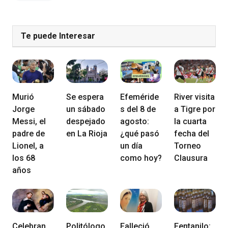
Te puede Interesar
Murió
Se espera
Efeméride
River visita
Jorge
un sábado
s del 8 de
a Tigre por
Messi, el
despejado
agosto:
la cuarta
padre de
en La Rioja
¿qué pasó
fecha del
Lionel, a
un día
Torneo
los 68
como hoy?
Clausura
años
Celebran
Politólogo
Falleció
Fentanilo: