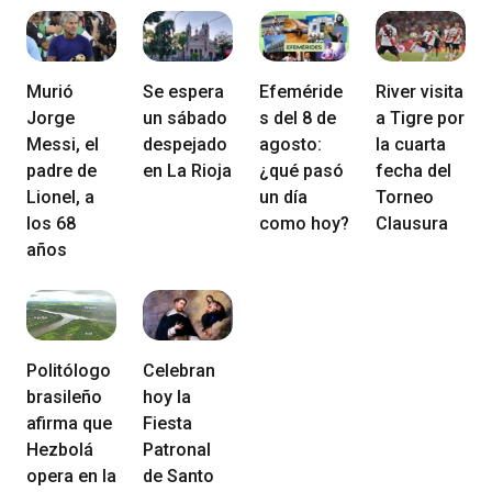
Murió
Se espera
Efeméride
River visita
Jorge
un sábado
s del 8 de
a Tigre por
Messi, el
despejado
agosto:
la cuarta
padre de
en La Rioja
¿qué pasó
fecha del
Lionel, a
un día
Torneo
los 68
como hoy?
Clausura
años
Politólogo
Celebran
brasileño
hoy la
afirma que
Fiesta
Hezbolá
Patronal
opera en la
de Santo